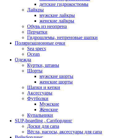
детские гидрокостюмы
Лайкры
мужские лайкры
женские лайкры
Обувь из неопрена
Перчатки
Гидрошлемы, непреновые шапки
Поляризационные очки
Sea specs
Ocean
Одежда
Куртки, штаны
Шорты
мужские шорты
женские шорты
Шапки и кепки
Аксессуары
Футболки
Мужские
Женские
Купальники
SUP-boarding , Сапбординг
Доски для сапа
Вёсла, насосы, аксессуары для сапа
Вейкбординг