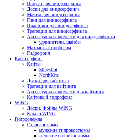
Паруса для виндсерфинга
Доски для виндсерфинга
Мачты для виндсерфинга
Гики для виндсерфинга
Плавники для виндсерфинга
Трапеции для виндсерфинга
Аксессуары и запчасти для виндсерфинга
удлинители, шайбы
Матчасть с пробегом
Гидрофоил
Кайтсерфинг
Кайты
Slingshot
NorthKite
Доски для кайтинга
Трапеции для кайтинга
Аксессуары и запчасти для кайтинга
Кайтовый гидрофоил
WING
Доски, Фойлы WING
Крыло WING
Гидроодежда
Гидрокостюмы
мужские гидрокостюмы
женские гидрокостюмы