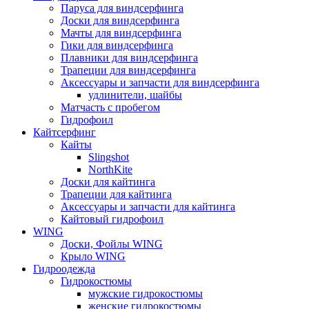
Паруса для виндсерфинга
Доски для виндсерфинга
Мачты для виндсерфинга
Гики для виндсерфинга
Плавники для виндсерфинга
Трапеции для виндсерфинга
Аксессуары и запчасти для виндсерфинга
удлинители, шайбы
Матчасть с пробегом
Гидрофоил
Кайтсерфинг
Кайты
Slingshot
NorthKite
Доски для кайтинга
Трапеции для кайтинга
Аксессуары и запчасти для кайтинга
Кайтовый гидрофоил
WING
Доски, Фойлы WING
Крыло WING
Гидроодежда
Гидрокостюмы
мужские гидрокостюмы
женские гидрокостюмы