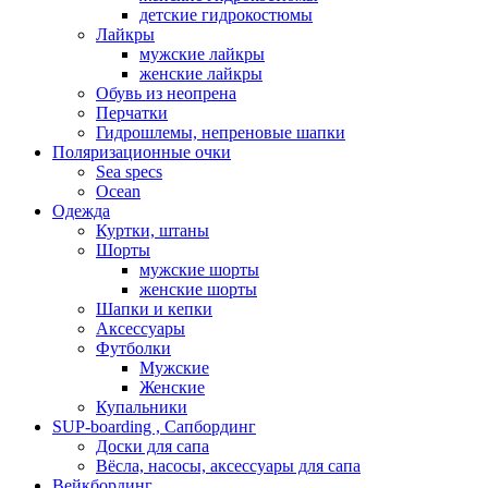
детские гидрокостюмы
Лайкры
мужские лайкры
женские лайкры
Обувь из неопрена
Перчатки
Гидрошлемы, непреновые шапки
Поляризационные очки
Sea specs
Ocean
Одежда
Куртки, штаны
Шорты
мужские шорты
женские шорты
Шапки и кепки
Аксессуары
Футболки
Мужские
Женские
Купальники
SUP-boarding , Сапбординг
Доски для сапа
Вёсла, насосы, аксессуары для сапа
Вейкбординг