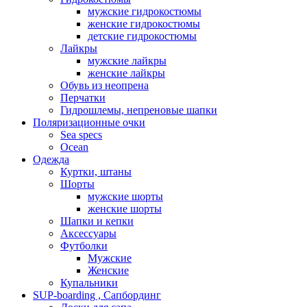
мужские гидрокостюмы
женские гидрокостюмы
детские гидрокостюмы
Лайкры
мужские лайкры
женские лайкры
Обувь из неопрена
Перчатки
Гидрошлемы, непреновые шапки
Поляризационные очки
Sea specs
Ocean
Одежда
Куртки, штаны
Шорты
мужские шорты
женские шорты
Шапки и кепки
Аксессуары
Футболки
Мужские
Женские
Купальники
SUP-boarding , Сапбординг