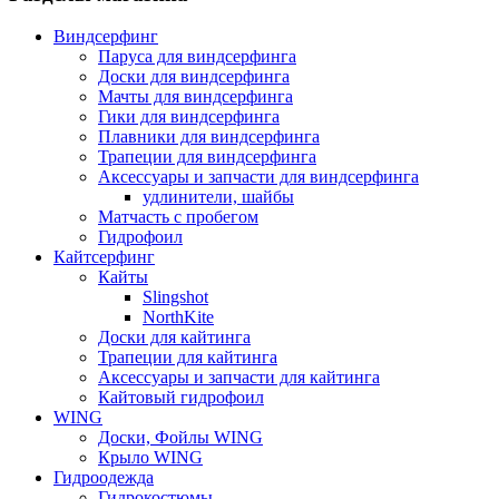
Виндсерфинг
Паруса для виндсерфинга
Доски для виндсерфинга
Мачты для виндсерфинга
Гики для виндсерфинга
Плавники для виндсерфинга
Трапеции для виндсерфинга
Аксессуары и запчасти для виндсерфинга
удлинители, шайбы
Матчасть с пробегом
Гидрофоил
Кайтсерфинг
Кайты
Slingshot
NorthKite
Доски для кайтинга
Трапеции для кайтинга
Аксессуары и запчасти для кайтинга
Кайтовый гидрофоил
WING
Доски, Фойлы WING
Крыло WING
Гидроодежда
Гидрокостюмы