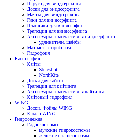
Паруса для виндсерфинга
Доски для виндсерфинга
Мачты для виндсерфинга
Гики для виндсерфинга
Плавники для виндсерфинга
Трапеции для виндсерфинга
Аксессуары и запчасти для виндсерфинга
удлинители, шайбы
Матчасть с пробегом
Гидрофоил
Кайтсерфинг
Кайты
Slingshot
NorthKite
Доски для кайтинга
Трапеции для кайтинга
Аксессуары и запчасти для кайтинга
Кайтовый гидрофоил
WING
Доски, Фойлы WING
Крыло WING
Гидроодежда
Гидрокостюмы
мужские гидрокостюмы
женские гидрокостюмы