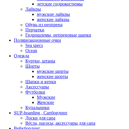
детские гидрокостюмы
Лайкры
мужские лайкры
женские лайкры
Обувь из неопрена
Перчатки
Гидрошлемы, непреновые шапки
Поляризационные очки
Sea specs
Ocean
Одежда
Куртки, штаны
Шорты
мужские шорты
женские шорты
Шапки и кепки
Аксессуары
Футболки
Мужские
Женские
Купальники
SUP-boarding , Сапбординг
Доски для сапа
Вёсла, насосы, аксессуары для сапа
Вейкбординг