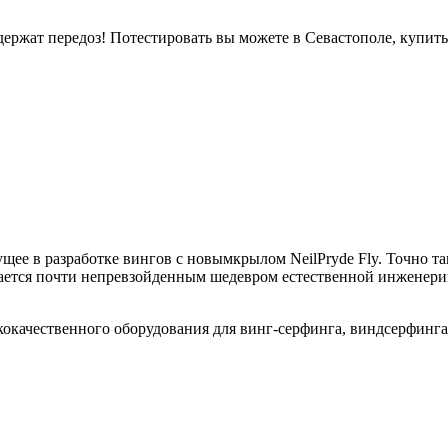
держат передоз! Потестировать вы можете в Севастополе, купить 
щее в разработке вингов с новымкрылом NeilPryde Fly. Точно т
ется почти непревзойденным шедевром естественной инженерии
кокачественного оборудования для винг-серфинга, виндсерфинга