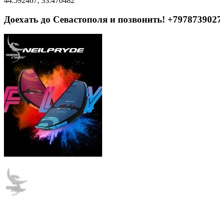
44.592467, 33.470482
Доехать до Севастополя и позвонить! +797873902