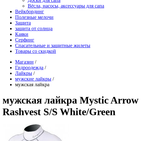
Доски для сапа
Вёсла, насосы, аксессуары для сапа
Вейкбординг
Полезные мелочи
Защита
защита от солнца
Каяки
Серфинг
Спасательные и защитные жилеты
Товары со скидкой
Магазин
/
Гидроодежда
/
Лайкры
/
мужские лайкры
/
мужская лайкра
мужская лайкра Mystic Arrow
Rashvest S/S White/Green