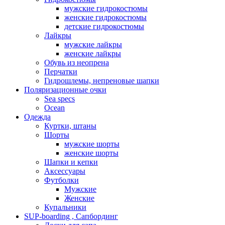
мужские гидрокостюмы
женские гидрокостюмы
детские гидрокостюмы
Лайкры
мужские лайкры
женские лайкры
Обувь из неопрена
Перчатки
Гидрошлемы, непреновые шапки
Поляризационные очки
Sea specs
Ocean
Одежда
Куртки, штаны
Шорты
мужские шорты
женские шорты
Шапки и кепки
Аксессуары
Футболки
Мужские
Женские
Купальники
SUP-boarding , Сапбординг