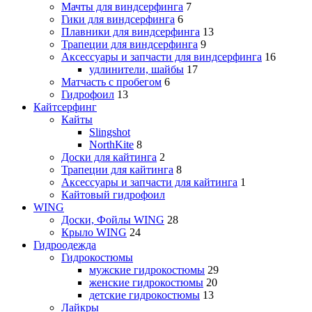
Мачты для виндсерфинга
7
Гики для виндсерфинга
6
Плавники для виндсерфинга
13
Трапеции для виндсерфинга
9
Аксессуары и запчасти для виндсерфинга
16
удлинители, шайбы
17
Матчасть с пробегом
6
Гидрофоил
13
Кайтсерфинг
Кайты
Slingshot
NorthKite
8
Доски для кайтинга
2
Трапеции для кайтинга
8
Аксессуары и запчасти для кайтинга
1
Кайтовый гидрофоил
WING
Доски, Фойлы WING
28
Крыло WING
24
Гидроодежда
Гидрокостюмы
мужские гидрокостюмы
29
женские гидрокостюмы
20
детские гидрокостюмы
13
Лайкры