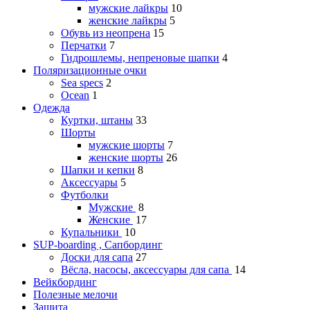
мужские лайкры
10
женские лайкры
5
Обувь из неопрена
15
Перчатки
7
Гидрошлемы, непреновые шапки
4
Поляризационные очки
Sea specs
2
Ocean
1
Одежда
Куртки, штаны
33
Шорты
мужские шорты
7
женские шорты
26
Шапки и кепки
8
Аксессуары
5
Футболки
Мужские
8
Женские
17
Купальники
10
SUP-boarding , Сапбординг
Доски для сапа
27
Вёсла, насосы, аксессуары для сапа
14
Вейкбординг
Полезные мелочи
Защита