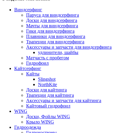
Виндсерфинг
Паруса для виндсерфинга
Доски для виндсерфинга
Мачты для виндсерфинга
Гики для виндсерфинга
Плавники для виндсерфинга
Трапеции для виндсерфинга
Аксессуары и запчасти для виндсерфинга
удлинители, шайбы
Матчасть с пробегом
Гидрофоил
Кайтсерфинг
Кайты
Slingshot
NorthKite
Доски для кайтинга
Трапеции для кайтинга
Аксессуары и запчасти для кайтинга
Кайтовый гидрофоил
WING
Доски, Фойлы WING
Крыло WING
Гидроодежда
Гидрокостюмы