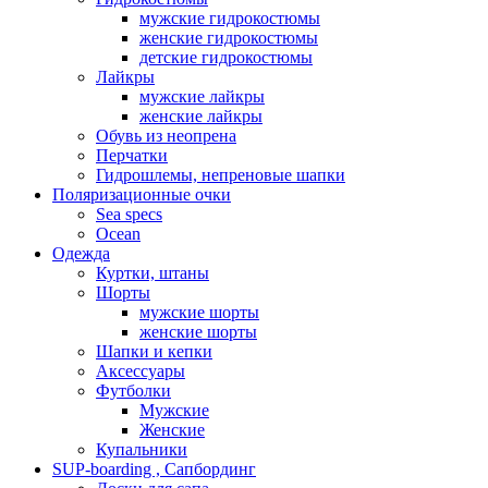
мужские гидрокостюмы
женские гидрокостюмы
детские гидрокостюмы
Лайкры
мужские лайкры
женские лайкры
Обувь из неопрена
Перчатки
Гидрошлемы, непреновые шапки
Поляризационные очки
Sea specs
Ocean
Одежда
Куртки, штаны
Шорты
мужские шорты
женские шорты
Шапки и кепки
Аксессуары
Футболки
Мужские
Женские
Купальники
SUP-boarding , Сапбординг