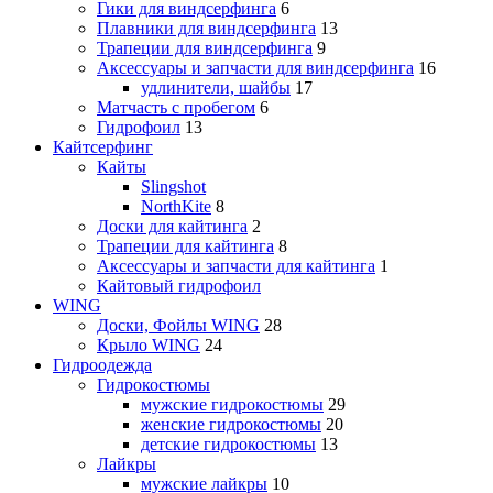
Гики для виндсерфинга
6
Плавники для виндсерфинга
13
Трапеции для виндсерфинга
9
Аксессуары и запчасти для виндсерфинга
16
удлинители, шайбы
17
Матчасть с пробегом
6
Гидрофоил
13
Кайтсерфинг
Кайты
Slingshot
NorthKite
8
Доски для кайтинга
2
Трапеции для кайтинга
8
Аксессуары и запчасти для кайтинга
1
Кайтовый гидрофоил
WING
Доски, Фойлы WING
28
Крыло WING
24
Гидроодежда
Гидрокостюмы
мужские гидрокостюмы
29
женские гидрокостюмы
20
детские гидрокостюмы
13
Лайкры
мужские лайкры
10