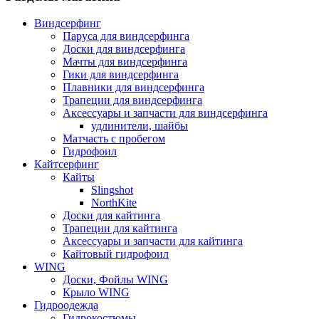
Виндсерфинг
Паруса для виндсерфинга
Доски для виндсерфинга
Мачты для виндсерфинга
Гики для виндсерфинга
Плавники для виндсерфинга
Трапеции для виндсерфинга
Аксессуары и запчасти для виндсерфинга
удлинители, шайбы
Матчасть с пробегом
Гидрофоил
Кайтсерфинг
Кайты
Slingshot
NorthKite
Доски для кайтинга
Трапеции для кайтинга
Аксессуары и запчасти для кайтинга
Кайтовый гидрофоил
WING
Доски, Фойлы WING
Крыло WING
Гидроодежда
Гидрокостюмы