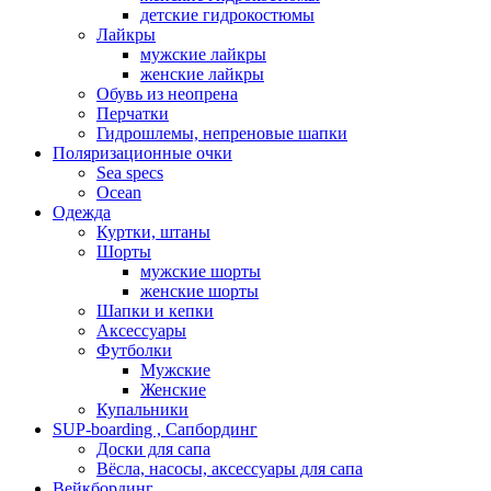
детские гидрокостюмы
Лайкры
мужские лайкры
женские лайкры
Обувь из неопрена
Перчатки
Гидрошлемы, непреновые шапки
Поляризационные очки
Sea specs
Ocean
Одежда
Куртки, штаны
Шорты
мужские шорты
женские шорты
Шапки и кепки
Аксессуары
Футболки
Мужские
Женские
Купальники
SUP-boarding , Сапбординг
Доски для сапа
Вёсла, насосы, аксессуары для сапа
Вейкбординг