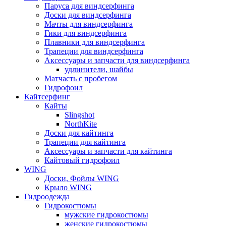
Паруса для виндсерфинга
Доски для виндсерфинга
Мачты для виндсерфинга
Гики для виндсерфинга
Плавники для виндсерфинга
Трапеции для виндсерфинга
Аксессуары и запчасти для виндсерфинга
удлинители, шайбы
Матчасть с пробегом
Гидрофоил
Кайтсерфинг
Кайты
Slingshot
NorthKite
Доски для кайтинга
Трапеции для кайтинга
Аксессуары и запчасти для кайтинга
Кайтовый гидрофоил
WING
Доски, Фойлы WING
Крыло WING
Гидроодежда
Гидрокостюмы
мужские гидрокостюмы
женские гидрокостюмы