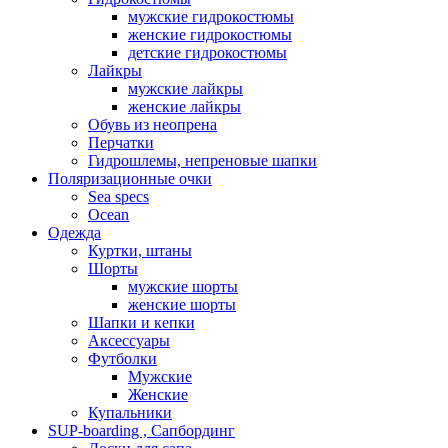
мужские гидрокостюмы
женские гидрокостюмы
детские гидрокостюмы
Лайкры
мужские лайкры
женские лайкры
Обувь из неопрена
Перчатки
Гидрошлемы, непреновые шапки
Поляризационные очки
Sea specs
Ocean
Одежда
Куртки, штаны
Шорты
мужские шорты
женские шорты
Шапки и кепки
Аксессуары
Футболки
Мужские
Женские
Купальники
SUP-boarding , Сапбординг