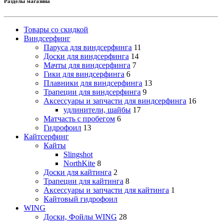
Разделы магазина
Товары со скидкой
Виндсерфинг
Паруса для виндсерфинга
11
Доски для виндсерфинга
14
Мачты для виндсерфинга
7
Гики для виндсерфинга
6
Плавники для виндсерфинга
13
Трапеции для виндсерфинга
9
Аксессуары и запчасти для виндсерфинга
16
удлинители, шайбы
17
Матчасть с пробегом
6
Гидрофоил
13
Кайтсерфинг
Кайты
Slingshot
NorthKite
8
Доски для кайтинга
2
Трапеции для кайтинга
8
Аксессуары и запчасти для кайтинга
1
Кайтовый гидрофоил
WING
Доски, Фойлы WING
28