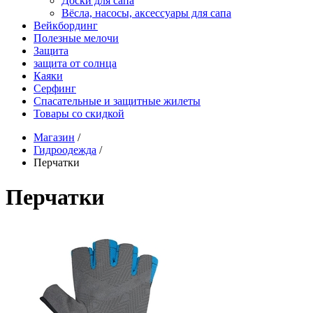
Доски для сапа
Вёсла, насосы, аксессуары для сапа
Вейкбординг
Полезные мелочи
Защита
защита от солнца
Каяки
Серфинг
Спасательные и защитные жилеты
Товары со скидкой
Магазин
/
Гидроодежда
/
Перчатки
Перчатки