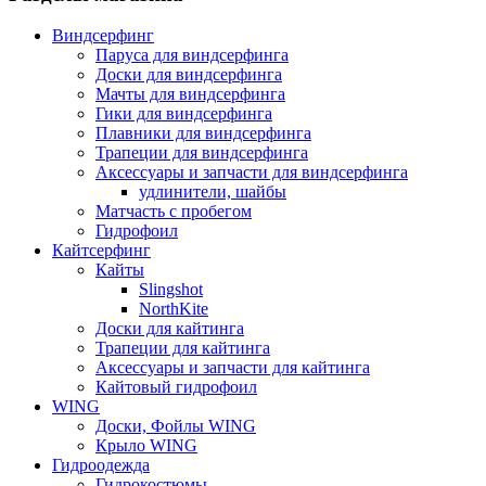
Виндсерфинг
Паруса для виндсерфинга
Доски для виндсерфинга
Мачты для виндсерфинга
Гики для виндсерфинга
Плавники для виндсерфинга
Трапеции для виндсерфинга
Аксессуары и запчасти для виндсерфинга
удлинители, шайбы
Матчасть с пробегом
Гидрофоил
Кайтсерфинг
Кайты
Slingshot
NorthKite
Доски для кайтинга
Трапеции для кайтинга
Аксессуары и запчасти для кайтинга
Кайтовый гидрофоил
WING
Доски, Фойлы WING
Крыло WING
Гидроодежда
Гидрокостюмы