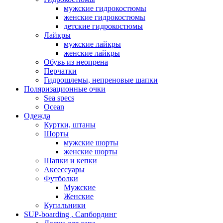
мужские гидрокостюмы
женские гидрокостюмы
детские гидрокостюмы
Лайкры
мужские лайкры
женские лайкры
Обувь из неопрена
Перчатки
Гидрошлемы, непреновые шапки
Поляризационные очки
Sea specs
Ocean
Одежда
Куртки, штаны
Шорты
мужские шорты
женские шорты
Шапки и кепки
Аксессуары
Футболки
Мужские
Женские
Купальники
SUP-boarding , Сапбординг