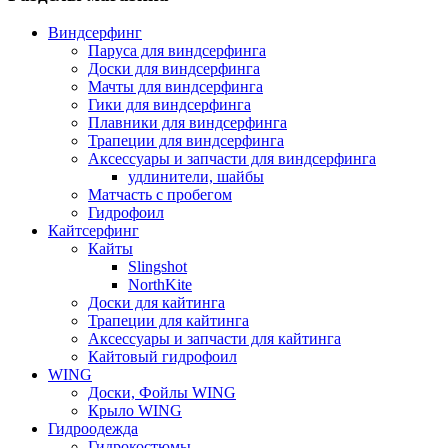
Виндсерфинг
Паруса для виндсерфинга
Доски для виндсерфинга
Мачты для виндсерфинга
Гики для виндсерфинга
Плавники для виндсерфинга
Трапеции для виндсерфинга
Аксессуары и запчасти для виндсерфинга
удлинители, шайбы
Матчасть с пробегом
Гидрофоил
Кайтсерфинг
Кайты
Slingshot
NorthKite
Доски для кайтинга
Трапеции для кайтинга
Аксессуары и запчасти для кайтинга
Кайтовый гидрофоил
WING
Доски, Фойлы WING
Крыло WING
Гидроодежда
Гидрокостюмы