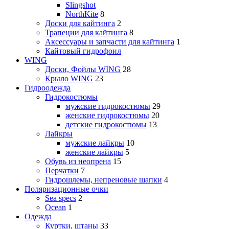
Slingshot
NorthKite
8
Доски для кайтинга
2
Трапеции для кайтинга
8
Аксессуары и запчасти для кайтинга
1
Кайтовый гидрофоил
WING
Доски, Фойлы WING
28
Крыло WING
23
Гидроодежда
Гидрокостюмы
мужские гидрокостюмы
29
женские гидрокостюмы
20
детские гидрокостюмы
13
Лайкры
мужские лайкры
10
женские лайкры
5
Обувь из неопрена
15
Перчатки
7
Гидрошлемы, непреновые шапки
4
Поляризационные очки
Sea specs
2
Ocean
1
Одежда
Куртки, штаны
33