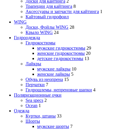
Доски для кайтинга
2
Трапеции для кайтинга
8
Аксессуары и запчасти для кайтинга
1
Кайтовый гидрофоил
WING
Доски, Фойлы WING
28
Крыло WING
24
Гидроодежда
Гидрокостюмы
мужские гидрокостюмы
29
женские гидрокостюмы
20
детские гидрокостюмы
13
Лайкры
мужские лайкры
10
женские лайкры
5
Обувь из неопрена
15
Перчатки
7
Гидрошлемы, непреновые шапки
4
Поляризационные очки
Sea specs
2
Ocean
1
Одежда
Куртки, штаны
33
Шорты
мужские шорты
7