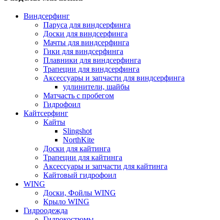
Виндсерфинг
Паруса для виндсерфинга
Доски для виндсерфинга
Мачты для виндсерфинга
Гики для виндсерфинга
Плавники для виндсерфинга
Трапеции для виндсерфинга
Аксессуары и запчасти для виндсерфинга
удлинители, шайбы
Матчасть с пробегом
Гидрофоил
Кайтсерфинг
Кайты
Slingshot
NorthKite
Доски для кайтинга
Трапеции для кайтинга
Аксессуары и запчасти для кайтинга
Кайтовый гидрофоил
WING
Доски, Фойлы WING
Крыло WING
Гидроодежда
Гидрокостюмы