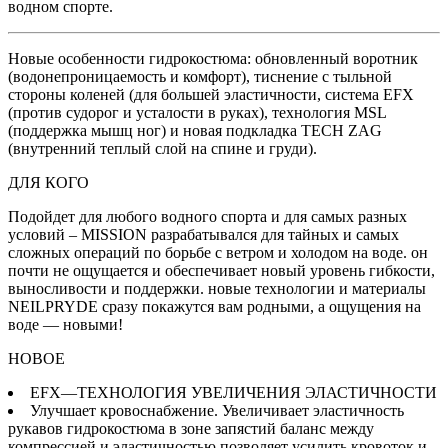
водном спорте.
Новые особенности гидрокостюма: обновленный воротник
(водонепроницаемость и комфорт), тиснение с тыльной
стороны коленей (для большей эластичности, система EFX
(против судорог и усталости в руках), технология MSL
(поддержка мышц ног) и новая подкладка TECH ZAG
(внутренний теплый слой на спине и груди).
ДЛЯ КОГО
Подойдет для любого водного спорта и для самых разных
условий – MISSION разрабатывался для тайных и самых
сложных операций по борьбе с ветром и холодом на воде. он
почти не ощущается и обеспечивает новый уровень гибкости,
выносливости и поддержки. новые технологии и материалы
NEILPRYDE сразу покажутся вам родными, а ощущения на
воде — новыми!
НОВОЕ
EFX—ТЕХНОЛОГИЯ УВЕЛИЧЕНИЯ ЭЛАСТИЧНОСТИ
Улучшает кровоснабжение. Увеличивает эластичность
рукавов гидрокостюма в зоне запястий баланс между
компрессией и эластичностью позволяет усилить кровоток и