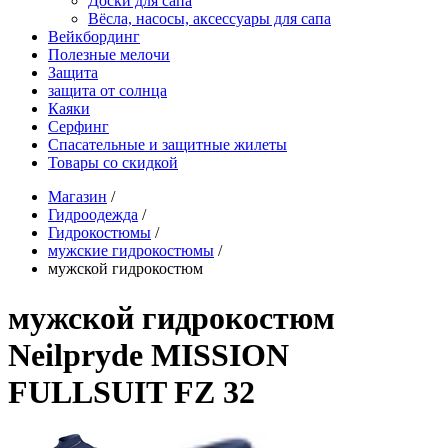
Доски для сапа
Вёсла, насосы, аксессуары для сапа
Вейкбординг
Полезные мелочи
Защита
защита от солнца
Каяки
Серфинг
Спасательные и защитные жилеты
Товары со скидкой
Магазин
/
Гидроодежда
/
Гидрокостюмы
/
мужские гидрокостюмы
/
мужской гидрокостюм
мужской гидрокостюм
Neilpryde MISSION
FULLSUIT FZ 32