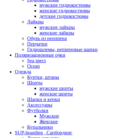
мужские гидрокостюмы
женские гидрокостюмы
детские гидрокостюмы
Лайкры
мужские лайкры
женские лайкры
Обувь из неопрена
Перчатки
Гидрошлемы, непреновые шапки
Поляризационные очки
Sea specs
Ocean
Одежда
Куртки, штаны
Шорты
мужские шорты
женские шорты
Шапки и кепки
Аксессуары
Футболки
Мужские
Женские
Купальники
SUP-boarding , Сапбординг