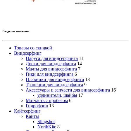
Разделы магазина
Товары со скидкой
Виндсерфинг
Паруса для виндсерфинга
11
Доски для виндсерфинга
14
Мачты для виндсерфинга
7
Гики для виндсерфинга
6
Плавники для виндсерфинга
13
Трапеции для виндсерфинга
9
Аксессуары и запчасти для виндсерфинга
16
удлинители, шайбы
17
Матчасть с пробегом
6
Гидрофоил
13
Кайтсерфинг
Кайты
Slingshot
NorthKite
8