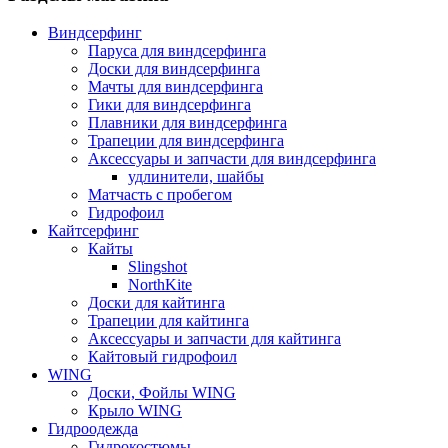
Виндсерфинг
Паруса для виндсерфинга
Доски для виндсерфинга
Мачты для виндсерфинга
Гики для виндсерфинга
Плавники для виндсерфинга
Трапеции для виндсерфинга
Аксессуары и запчасти для виндсерфинга
удлинители, шайбы
Матчасть с пробегом
Гидрофоил
Кайтсерфинг
Кайты
Slingshot
NorthKite
Доски для кайтинга
Трапеции для кайтинга
Аксессуары и запчасти для кайтинга
Кайтовый гидрофоил
WING
Доски, Фойлы WING
Крыло WING
Гидроодежда
Гидрокостюмы