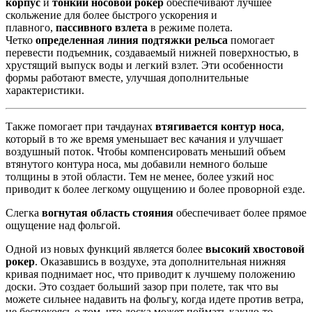
корпус
и
тонкий носовой рокер
обеспечивают лучшее
скольжение для более быстрого ускорения и
плавного,
пассивного взлета
в режиме полета.
Четко
определенная линия подтяжки рельса
помогает
перевести подъемник, создаваемый нижней поверхностью, в
хрустящий выпуск воды и легкий взлет. Эти особенности
формы работают вместе, улучшая дополнительные
характеристики
.
Также помогает при тачдаунах
втягивается
контур носа
,
который в то же время уменьшает вес качания и улучшает
воздушный поток. Чтобы компенсировать меньший объем
втянутого контура носа, мы добавили немного больше
толщины в этой области. Тем не менее, более узкий нос
приводит к более легкому ощущению и более проворной езде.
Слегка
вогнутая область стояния
обеспечивает более прямое
ощущение над фольгой.
Одной из новых функций является более
высокий хвостовой
рокер
. Оказавшись в воздухе, эта дополнительная нижняя
кривая поднимает нос, что приводит к лучшему положению
доски. Это создает больший зазор при полете, так что вы
можете сильнее надавить на фольгу, когда идете против ветра,
не беспокоясь о том, что доска может поймать какую-то