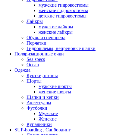
мужские гидрокостюмы
женские гидрокостюмы
детские гидрокостюмы
Лайкры
мужские лайкры
женские лайкры
Обувь из неопрена
Перчатки
Гидрошлемы, непреновые шапки
Поляризационные очки
Sea specs
Ocean
Одежда
Куртки, штаны
Шорты
мужские шорты
женские шорты
Шапки и кепки
Аксессуары
Футболки
Мужские
Женские
Купальники
SUP-boarding , Сапбординг