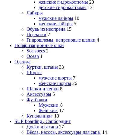
женские гидрокостюмы
20
детские гидрокостюмы
13
Лайкры
мужские лайкры
10
женские лайкры
5
Обувь из неопрена
15
Перчатки
7
Гидрошлемы, непреновые шапки
4
Поляризационные очки
Sea specs
2
Ocean
1
Одежда
Куртки, штаны
33
Шорты
мужские шорты
7
женские шорты
26
Шапки и кепки
8
Аксессуары
5
Футболки
Мужские
8
Женские
17
Купальники
10
SUP-boarding , Сапбординг
Доски для сапа
27
Вёсла, насосы, аксессуары для сапа
14