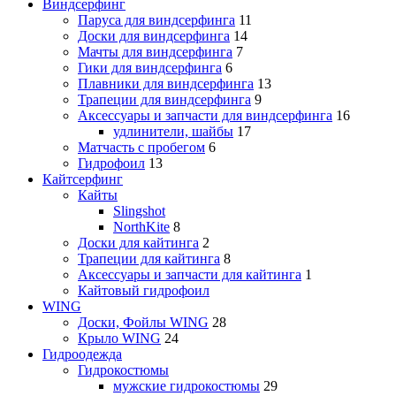
Виндсерфинг
Паруса для виндсерфинга
11
Доски для виндсерфинга
14
Мачты для виндсерфинга
7
Гики для виндсерфинга
6
Плавники для виндсерфинга
13
Трапеции для виндсерфинга
9
Аксессуары и запчасти для виндсерфинга
16
удлинители, шайбы
17
Матчасть с пробегом
6
Гидрофоил
13
Кайтсерфинг
Кайты
Slingshot
NorthKite
8
Доски для кайтинга
2
Трапеции для кайтинга
8
Аксессуары и запчасти для кайтинга
1
Кайтовый гидрофоил
WING
Доски, Фойлы WING
28
Крыло WING
24
Гидроодежда
Гидрокостюмы
мужские гидрокостюмы
29