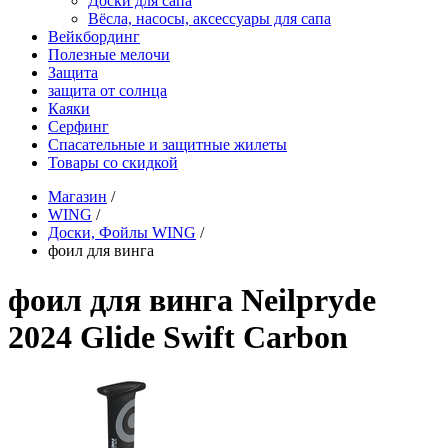
Доски для сапа
Вёсла, насосы, аксессуары для сапа
Вейкбординг
Полезные мелочи
Защита
защита от солнца
Каяки
Серфинг
Спасательные и защитные жилеты
Товары со скидкой
Магазин
/
WING
/
Доски, Фойлы WING
/
фоил для винга
фоил для винга Neilpryde
2024 Glide Swift Carbon