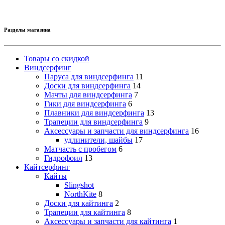
Разделы магазина
Товары со скидкой
Виндсерфинг
Паруса для виндсерфинга
11
Доски для виндсерфинга
14
Мачты для виндсерфинга
7
Гики для виндсерфинга
6
Плавники для виндсерфинга
13
Трапеции для виндсерфинга
9
Аксессуары и запчасти для виндсерфинга
16
удлинители, шайбы
17
Матчасть с пробегом
6
Гидрофоил
13
Кайтсерфинг
Кайты
Slingshot
NorthKite
8
Доски для кайтинга
2
Трапеции для кайтинга
8
Аксессуары и запчасти для кайтинга
1