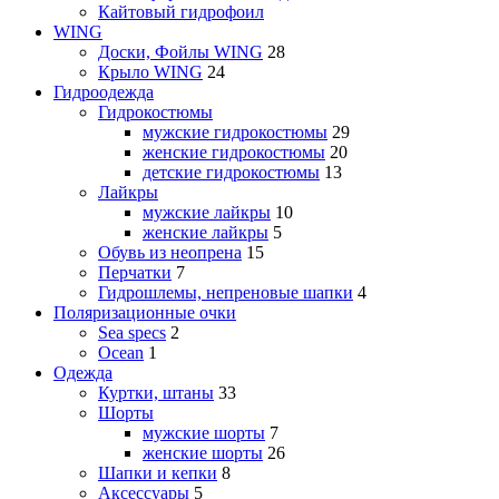
Кайтовый гидрофоил
WING
Доски, Фойлы WING
28
Крыло WING
24
Гидроодежда
Гидрокостюмы
мужские гидрокостюмы
29
женские гидрокостюмы
20
детские гидрокостюмы
13
Лайкры
мужские лайкры
10
женские лайкры
5
Обувь из неопрена
15
Перчатки
7
Гидрошлемы, непреновые шапки
4
Поляризационные очки
Sea specs
2
Ocean
1
Одежда
Куртки, штаны
33
Шорты
мужские шорты
7
женские шорты
26
Шапки и кепки
8
Аксессуары
5