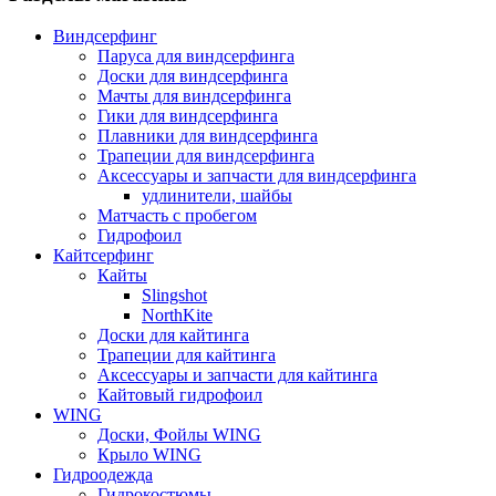
Виндсерфинг
Паруса для виндсерфинга
Доски для виндсерфинга
Мачты для виндсерфинга
Гики для виндсерфинга
Плавники для виндсерфинга
Трапеции для виндсерфинга
Аксессуары и запчасти для виндсерфинга
удлинители, шайбы
Матчасть с пробегом
Гидрофоил
Кайтсерфинг
Кайты
Slingshot
NorthKite
Доски для кайтинга
Трапеции для кайтинга
Аксессуары и запчасти для кайтинга
Кайтовый гидрофоил
WING
Доски, Фойлы WING
Крыло WING
Гидроодежда
Гидрокостюмы