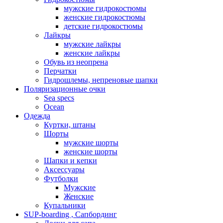
мужские гидрокостюмы
женские гидрокостюмы
детские гидрокостюмы
Лайкры
мужские лайкры
женские лайкры
Обувь из неопрена
Перчатки
Гидрошлемы, непреновые шапки
Поляризационные очки
Sea specs
Ocean
Одежда
Куртки, штаны
Шорты
мужские шорты
женские шорты
Шапки и кепки
Аксессуары
Футболки
Мужские
Женские
Купальники
SUP-boarding , Сапбординг