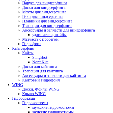
Паруса для виндсерфинга
Доски для виндсерфинга
Мачты для виндсерфинга
Гики для виндсерфинга
Плавники для виндсерфинга
Трапеции для виндсерфинга
Аксессуары и запчасти для виндсерфинга
удлинители, шайбы
Матчасть с пробегом
Гидрофоил
Кайтсерфинг
Кайты
Slingshot
NorthKite
Доски для кайтинга
Трапеции для кайтинга
Аксессуары и запчасти для кайтинга
Кайтовый гидрофоил
WING
Доски, Фойлы WING
Крыло WING
Гидроодежда
Гидрокостюмы
мужские гидрокостюмы
женские гидрокостюмы