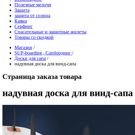
Полезные мелочи
Защита
защита от солнца
Каяки
Серфинг
Спасательные и защитные жилеты
Товары со скидкой
Магазин
/
SUP-boarding , Сапбординг
/
Доски для сапа
/
надувная доска для винд-сапа
Страница заказа товара
надувная доска для винд-сапа