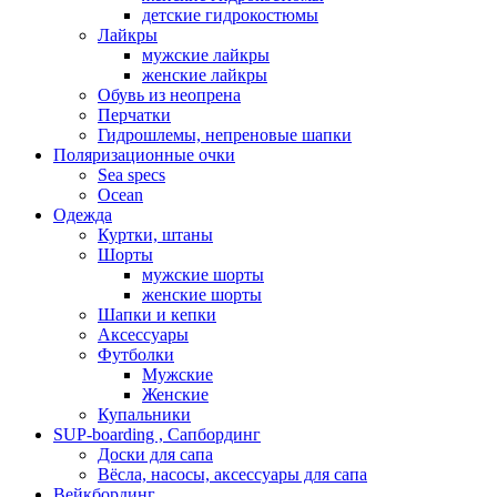
детские гидрокостюмы
Лайкры
мужские лайкры
женские лайкры
Обувь из неопрена
Перчатки
Гидрошлемы, непреновые шапки
Поляризационные очки
Sea specs
Ocean
Одежда
Куртки, штаны
Шорты
мужские шорты
женские шорты
Шапки и кепки
Аксессуары
Футболки
Мужские
Женские
Купальники
SUP-boarding , Сапбординг
Доски для сапа
Вёсла, насосы, аксессуары для сапа
Вейкбординг