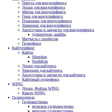
Паруса для виндсерфинга
Доски для виндсерфинга
Мачты для виндсерфинга
Гики для виндсерфинга
Плавники для виндсерфинга
Трапеции для виндсерфинга
Аксессуары и запчасти для виндсерфинга
удлинители, шайбы
Матчасть с пробегом
Гидрофоил
Кайтсерфинг
Кайты
Slingshot
NorthKite
Доски для кайтинга
Трапеции для кайтинга
Аксессуары и запчасти для кайтинга
Кайтовый гидрофоил
WING
Доски, Фойлы WING
Крыло WING
Гидроодежда
Гидрокостюмы
мужские гидрокостюмы
женские гидрокостюмы