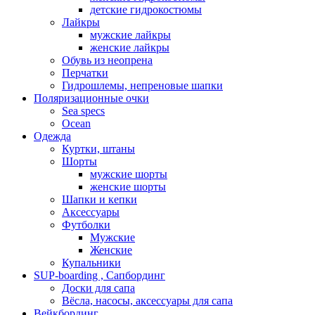
детские гидрокостюмы
Лайкры
мужские лайкры
женские лайкры
Обувь из неопрена
Перчатки
Гидрошлемы, непреновые шапки
Поляризационные очки
Sea specs
Ocean
Одежда
Куртки, штаны
Шорты
мужские шорты
женские шорты
Шапки и кепки
Аксессуары
Футболки
Мужские
Женские
Купальники
SUP-boarding , Сапбординг
Доски для сапа
Вёсла, насосы, аксессуары для сапа
Вейкбординг