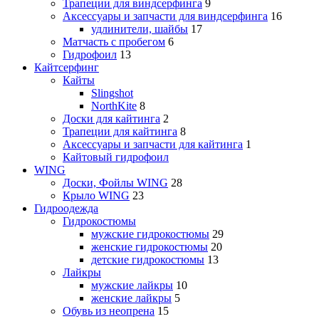
Трапеции для виндсерфинга
9
Аксессуары и запчасти для виндсерфинга
16
удлинители, шайбы
17
Матчасть с пробегом
6
Гидрофоил
13
Кайтсерфинг
Кайты
Slingshot
NorthKite
8
Доски для кайтинга
2
Трапеции для кайтинга
8
Аксессуары и запчасти для кайтинга
1
Кайтовый гидрофоил
WING
Доски, Фойлы WING
28
Крыло WING
23
Гидроодежда
Гидрокостюмы
мужские гидрокостюмы
29
женские гидрокостюмы
20
детские гидрокостюмы
13
Лайкры
мужские лайкры
10
женские лайкры
5
Обувь из неопрена
15