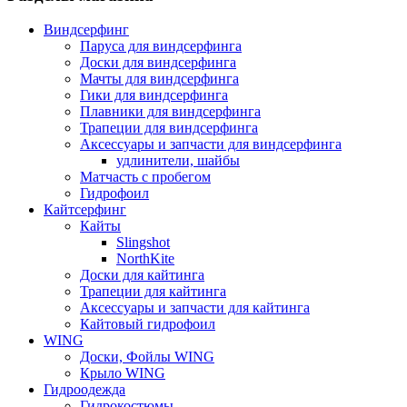
Виндсерфинг
Паруса для виндсерфинга
Доски для виндсерфинга
Мачты для виндсерфинга
Гики для виндсерфинга
Плавники для виндсерфинга
Трапеции для виндсерфинга
Аксессуары и запчасти для виндсерфинга
удлинители, шайбы
Матчасть с пробегом
Гидрофоил
Кайтсерфинг
Кайты
Slingshot
NorthKite
Доски для кайтинга
Трапеции для кайтинга
Аксессуары и запчасти для кайтинга
Кайтовый гидрофоил
WING
Доски, Фойлы WING
Крыло WING
Гидроодежда
Гидрокостюмы