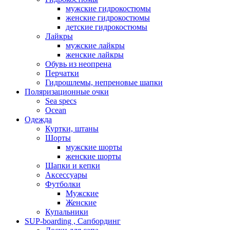
мужские гидрокостюмы
женские гидрокостюмы
детские гидрокостюмы
Лайкры
мужские лайкры
женские лайкры
Обувь из неопрена
Перчатки
Гидрошлемы, непреновые шапки
Поляризационные очки
Sea specs
Ocean
Одежда
Куртки, штаны
Шорты
мужские шорты
женские шорты
Шапки и кепки
Аксессуары
Футболки
Мужские
Женские
Купальники
SUP-boarding , Сапбординг