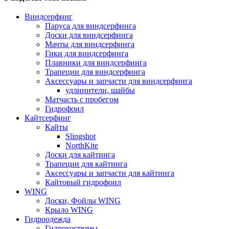
Виндсерфинг
Паруса для виндсерфинга
Доски для виндсерфинга
Мачты для виндсерфинга
Гики для виндсерфинга
Плавники для виндсерфинга
Трапеции для виндсерфинга
Аксессуары и запчасти для виндсерфинга
удлинители, шайбы
Матчасть с пробегом
Гидрофоил
Кайтсерфинг
Кайты
Slingshot
NorthKite
Доски для кайтинга
Трапеции для кайтинга
Аксессуары и запчасти для кайтинга
Кайтовый гидрофоил
WING
Доски, Фойлы WING
Крыло WING
Гидроодежда
Гидрокостюмы