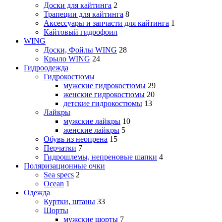
Доски для кайтинга
2
Трапеции для кайтинга
8
Аксессуары и запчасти для кайтинга
1
Кайтовый гидрофоил
WING
Доски, Фойлы WING
28
Крыло WING
24
Гидроодежда
Гидрокостюмы
мужские гидрокостюмы
29
женские гидрокостюмы
20
детские гидрокостюмы
13
Лайкры
мужские лайкры
10
женские лайкры
5
Обувь из неопрена
15
Перчатки
7
Гидрошлемы, непреновые шапки
4
Поляризационные очки
Sea specs
2
Ocean
1
Одежда
Куртки, штаны
33
Шорты
мужские шорты
7