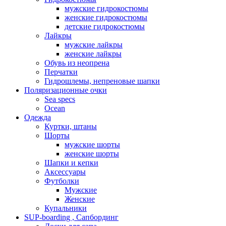
мужские гидрокостюмы
женские гидрокостюмы
детские гидрокостюмы
Лайкры
мужские лайкры
женские лайкры
Обувь из неопрена
Перчатки
Гидрошлемы, непреновые шапки
Поляризационные очки
Sea specs
Ocean
Одежда
Куртки, штаны
Шорты
мужские шорты
женские шорты
Шапки и кепки
Аксессуары
Футболки
Мужские
Женские
Купальники
SUP-boarding , Сапбординг