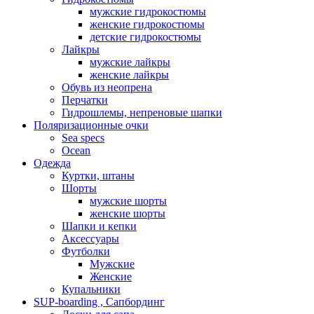
мужские гидрокостюмы
женские гидрокостюмы
детские гидрокостюмы
Лайкры
мужские лайкры
женские лайкры
Обувь из неопрена
Перчатки
Гидрошлемы, непреновые шапки
Поляризационные очки
Sea specs
Ocean
Одежда
Куртки, штаны
Шорты
мужские шорты
женские шорты
Шапки и кепки
Аксессуары
Футболки
Мужские
Женские
Купальники
SUP-boarding , Сапбординг