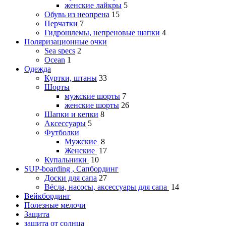
женские лайкры
5
Обувь из неопрена
15
Перчатки
7
Гидрошлемы, непреновые шапки
4
Поляризационные очки
Sea specs
2
Ocean
1
Одежда
Куртки, штаны
33
Шорты
мужские шорты
7
женские шорты
26
Шапки и кепки
8
Аксессуары
5
Футболки
Мужские
8
Женские
17
Купальники
10
SUP-boarding , Сапбординг
Доски для сапа
27
Вёсла, насосы, аксессуары для сапа
14
Вейкбординг
Полезные мелочи
Защита
защита от солнца