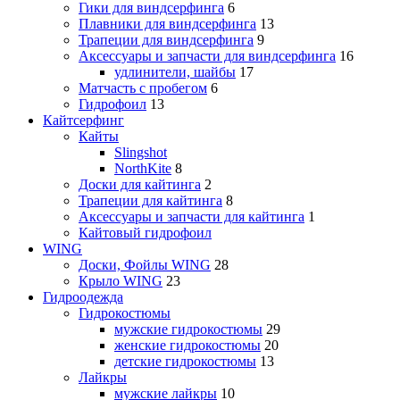
Гики для виндсерфинга
6
Плавники для виндсерфинга
13
Трапеции для виндсерфинга
9
Аксессуары и запчасти для виндсерфинга
16
удлинители, шайбы
17
Матчасть с пробегом
6
Гидрофоил
13
Кайтсерфинг
Кайты
Slingshot
NorthKite
8
Доски для кайтинга
2
Трапеции для кайтинга
8
Аксессуары и запчасти для кайтинга
1
Кайтовый гидрофоил
WING
Доски, Фойлы WING
28
Крыло WING
23
Гидроодежда
Гидрокостюмы
мужские гидрокостюмы
29
женские гидрокостюмы
20
детские гидрокостюмы
13
Лайкры
мужские лайкры
10