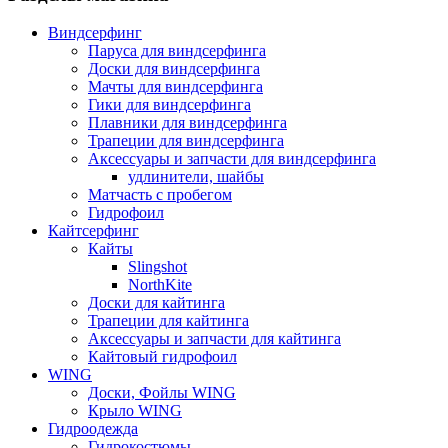
Виндсерфинг
Паруса для виндсерфинга
Доски для виндсерфинга
Мачты для виндсерфинга
Гики для виндсерфинга
Плавники для виндсерфинга
Трапеции для виндсерфинга
Аксессуары и запчасти для виндсерфинга
удлинители, шайбы
Матчасть с пробегом
Гидрофоил
Кайтсерфинг
Кайты
Slingshot
NorthKite
Доски для кайтинга
Трапеции для кайтинга
Аксессуары и запчасти для кайтинга
Кайтовый гидрофоил
WING
Доски, Фойлы WING
Крыло WING
Гидроодежда
Гидрокостюмы