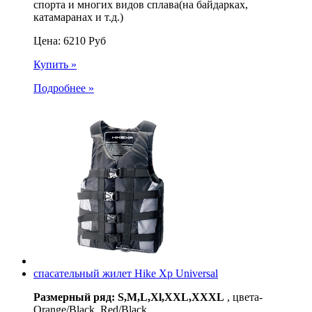
спорта и многих видов сплава(на байдарках,
катамаранах и т.д.)
Цена:
6210
Руб
Купить »
Подробнее »
спасательный жилет Hike Xp Universal
Размерный ряд: S,M,L,Xl,XXL,XXXL
, цвета-
Orange/Black, Red/Black.