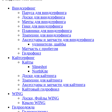
Виндсерфинг
Паруса для виндсерфинга
Доски для виндсерфинга
Мачты для виндсерфинга
Гики для виндсерфинга
Плавники для виндсерфинга
Трапеции для виндсерфинга
Аксессуары и запчасти для виндсерфинга
удлинители, шайбы
Матчасть с пробегом
Гидрофоил
Кайтсерфинг
Кайты
Slingshot
NorthKite
Доски для кайтинга
Трапеции для кайтинга
Аксессуары и запчасти для кайтинга
Кайтовый гидрофоил
WING
Доски, Фойлы WING
Крыло WING
Гидроодежда
Гидрокостюмы