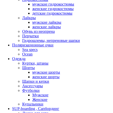
мужские гидрокостюмы
женские гидрокостюмы
детские гидрокостюмы
Лайкры
мужские лайкры
женские лайкры
Обувь из неопрена
Перчатки
Гидрошлемы, непреновые шапки
Поляризационные очки
Sea specs
Ocean
Одежда
Куртки, штаны
Шорты
мужские шорты
женские шорты
Шапки и кепки
Аксессуары
Футболки
Мужские
Женские
Купальники
SUP-boarding , Сапбординг