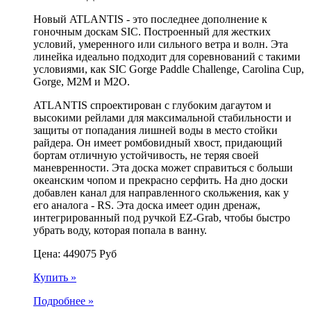
Новый
ATLANTIS
- это последнее дополнение к
гоночным доскам SIC. Построенный для жестких
условий, умеренного или сильного ветра и волн. Эта
линейка идеально подходит для соревнований с такими
условиями, как SIC Gorge Paddle Challenge, Carolina Cup,
Gorge, M2M и M2O.
ATLANTIS
спроектирован с глубоким дагаутом и
высокими рейлами для максимальной стабильности и
защиты от попадания лишней воды в место стойки
райдера. Он имеет ромбовидный хвост, придающий
бортам отличную устойчивость, не теряя своей
маневренности. Эта доска может справиться с больши
океанским чопом и прекрасно серфить. На дно доски
добавлен канал для направленного скольжения, как у
его аналога - RS. Эта доска имеет один дренаж,
интегрированный под ручкой EZ-Grab, чтобы быстро
убрать воду, которая попала в ванну.
Цена:
449075
Руб
Купить »
Подробнее »