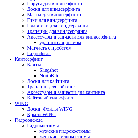
Паруса для виндсерфинга
Доски для виндсерфинга
Мачты для виндсерфинга
Гики для виндсерфинга
Плавники для виндсерфинга
Трапеции для виндсерфинга
Аксессуары и запчасти для виндсерфинга
удлинители, шайбы
Матчасть с пробегом
Гидрофоил
Кайтсерфинг
Кайты
Slingshot
NorthKite
Доски для кайтинга
Трапеции для кайтинга
Аксессуары и запчасти для кайтинга
Кайтовый гидрофоил
WING
Доски, Фойлы WING
Крыло WING
Гидроодежда
Гидрокостюмы
мужские гидрокостюмы
женские гидрокостюмы