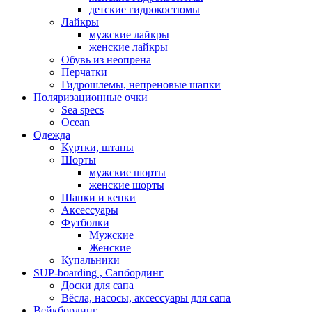
детские гидрокостюмы
Лайкры
мужские лайкры
женские лайкры
Обувь из неопрена
Перчатки
Гидрошлемы, непреновые шапки
Поляризационные очки
Sea specs
Ocean
Одежда
Куртки, штаны
Шорты
мужские шорты
женские шорты
Шапки и кепки
Аксессуары
Футболки
Мужские
Женские
Купальники
SUP-boarding , Сапбординг
Доски для сапа
Вёсла, насосы, аксессуары для сапа
Вейкбординг