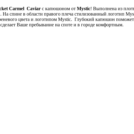
acket Carmel Caviar
с капюшоном от
Mystic
! Выполнена из плот
и. На спине в области правого плеча стилизованный логотип Myst
реневого цвета и логотипом Mystic. Глубокий капюшон поможет 
 сделает Ваше пребывание на споте и в городе комфортным.